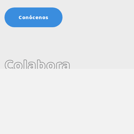
Conócenos
Colabora
¿Cómo se puede ayudar?
Las necesidades de la protectora son constantes.
Desde comida para los animales, arena,
medicación, pago de facturas veterinarias, ayuda
para aplicar el método CER y casas de acogida para