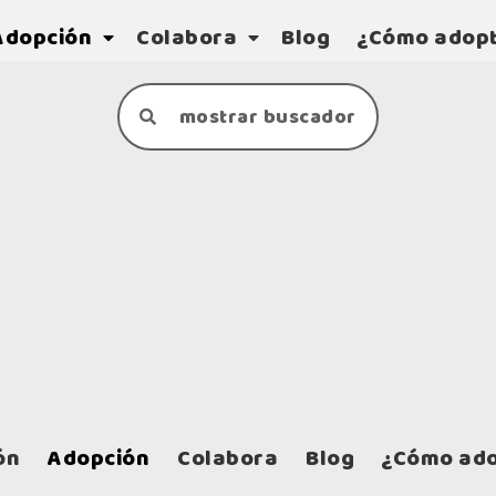
Adopción
Colabora
Blog
¿Cómo adop
mostrar buscador
iudades
Situaciones
Orden
ón
Adopción
Colabora
Blog
¿Cómo ado