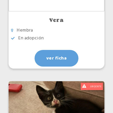
Vera
Hembra
En adopción
ver ficha
URGENTE