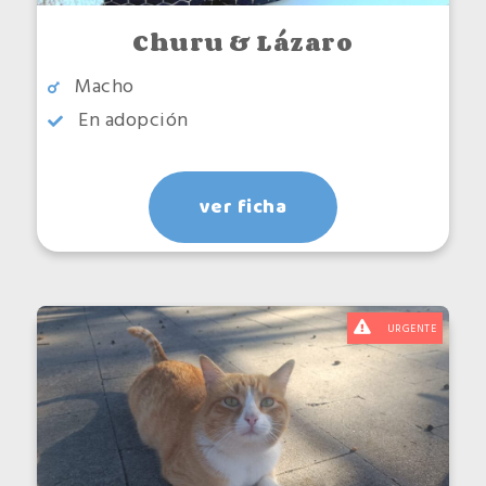
Churu & Lázaro
Macho
Ordernar por
En adopción
ver ficha
Orden
URGENTE