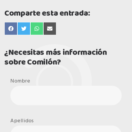
Comparte esta entrada:
compartir
compartir
compartir
compartir
en
en
en
en
facebook
twitter
whatsapp
email
¿Necesitas más información
sobre Comilón?
Nombre
Apellidos