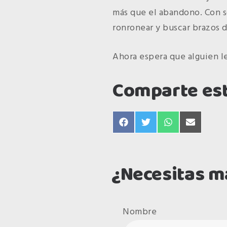
más que el abandono. Con s
ronronear y buscar brazos 
Ahora espera que alguien le
Comparte est
compartir
compartir
compartir
compart
en
en
en
en
facebook
twitter
whatsapp
email
¿Necesitas m
Nombre