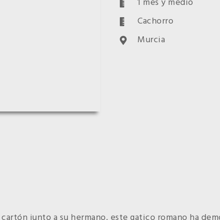
1 mes y medio
Cachorro
Murcia
cartón junto a su hermano, este gatico romano ha de