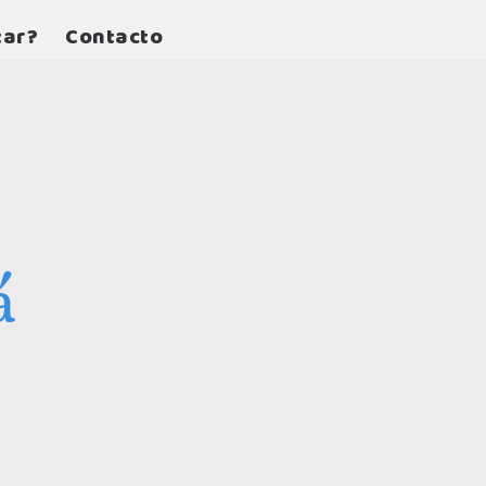
tar?
Contacto
á