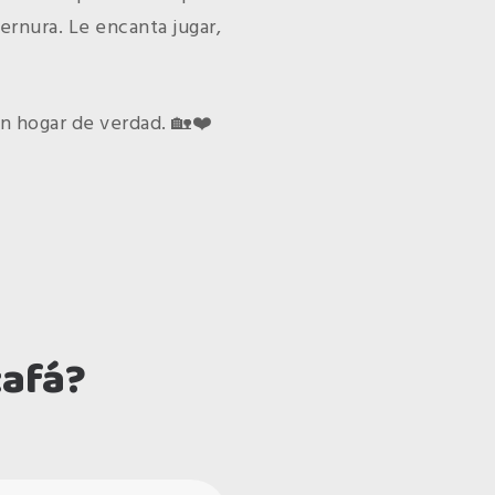
rnura. Le encanta jugar,
un hogar de verdad. 🏡❤️
tafá?