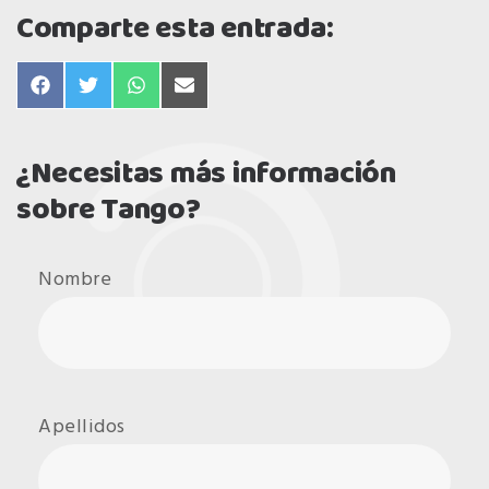
Comparte esta entrada:
compartir
compartir
compartir
compartir
en
en
en
en
facebook
twitter
whatsapp
email
¿Necesitas más información
sobre Tango?
Nombre
Apellidos