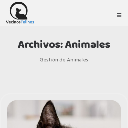
Skip
to
ASOCIACIÓN VECINOS FELINOS
content
Archivos:
Animales
Gestión de Animales